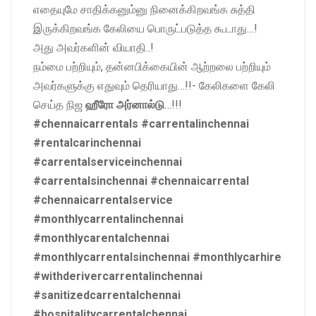
எதையுமே சாதிக்கனும்னு நினைக்கிறவங்க சுத்தி
இருக்கிறவங்க கேலியை பொருட்படுத்த கூடாது…!
அது அவர்களின் வியாதி..!
நம்மை பற்றியும், தன்னபிக்கையின் ஆற்றலை பற்றியும்
அவர்களுக்கு எதுவும் தெரியாது…!!- கேலிகளை கேலி
செய்த நிஜ
ஹீரோ அர்னால்டு
…!!!
#chennaicarrentals #carrentalinchennai
#rentalcarinchennai
#carrentalserviceinchennai
#carrentalsinchennai #chennaicarrental
#chennaicarrentalservice
#monthlycarrentalinchennai
#monthlycarentalchennai
#monthlycarrentalsinchennai #monthlycarhire
#withderivercarrentalinchennai
#sanitizedcarrentalchennai
#hospitalitycarrentalchennai