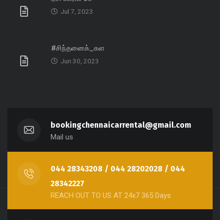
Jul 7, 2023
#சிந்தனைக்_கள
Jun 30, 2023
bookingchennaicarrental@gmail.com
Mail us
044 28343208 / 044 28202028 / 044
28342227
REACH OUT TO US AT 24x7 365 Days