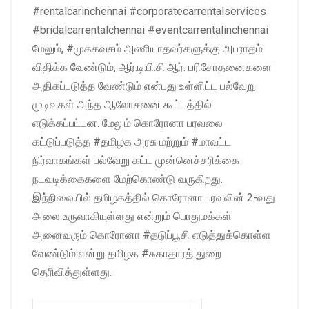
#rentalcarinchennai #corporatecarrentalservices
#bridalcarrentalchennai #eventcarrentalinchennai
மேலும், #முககவசம் அணியாதவர்களுக்கு அபராதம்
விதிக்க வேண்டும், ஆர்.டி.பி.சி.ஆர். பரிசோதனைகளை
அதிகப்படுத்த வேண்டும் என்பது உள்ளிட்ட பல்வேறு
முடிவுகள் அந்த ஆலோசனை கூட்டத்தில்
எடுக்கப்பட்டன. மேலும் கொரோனா பரவலை
கட்டுப்படுத்த #தமிழக அரசு மற்றும் #மாவட்ட
நிர்வாகங்கள் பல்வேறு கட்ட முன்னெச்சரிக்கை
நடவடிக்கைகளை மேற்கொண்டு வருகிறது.
இந்நிலையில் தமிழகத்தில் கொரோனா பரவலின் 2-வது
அலை உருவாகியுள்ளது என்றும் பொதுமக்கள்
அனைவரும் கொரோனா #தடுப்பூசி எடுத்துக்கொள்ள
வேண்டும் என்று தமிழக #சுகாதாரத் துறை
தெரிவித்துள்ளது.