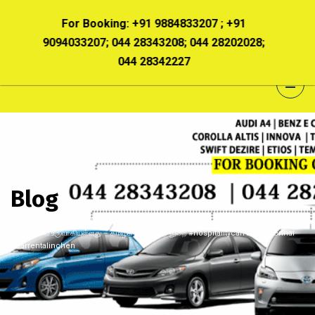
For Booking:
+91 9884833207 ; +91
For Booking:
+
094033207; 044 28343208; 044 28202028;
9094033207; 044 2
044 28342227
044
Blog
Home
2021
March
24
Blog
தமிழகத்தில் கொரோனா பரவலின்
2-வது அலை உருவாகியுள்ளது – தமிழக சுகாதாரத் துறை #hospitalitycarrentalchennai
#carrentalinchen