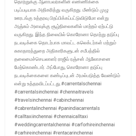
தொற்றுக்கு ஆளாபவர்களின் எண்ணிக்கை
படிப்படியாக அதிகரித்து வருகிறது. மீண்டும் முழு
ஊரடங்கு உத்தரவு பிறப்பிக்கப்பட்டுவிடுமோ என்று
அஞ்சும் அளவுக்கு சூழ்நிலைகளில் மாற்றம் ஏற்பட்டு
வருகிறது. இந்த நிலையில் கொரோனா தொற்று தடுப்பு
நடவடிக்கை தொடர்பாக மாவட்ட கலெக்டர்கள் மற்றும்
சுகாதாரத்துறை அதிகாரிகளுடன் சமீபத்தில்
தலைமைச்செயலாளர் ராஜீவ் ரஞ்சன் ஆலோசனை
மேற்கொண்டார். அப்போது, கொரோனா தடுப்பு
நடவடிக்கைகளை கண்டிப்புடன் அமல்படுத்த வேண்டும்
என்று உத்தரவிடப்பட்டது.#carrentalschennai
#carrentalsinchennai #chennaitravels
#travelsinchennai #cabinchennai
#cabrentalinchennai #panindiacarrentals
#calltaxiinchennai #chennaicalltaxi
#weddingcarrentalchennai #carforhireinchennai
#carhireinchennai #rentacarinchennai