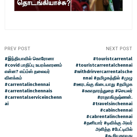
PREV POST
NEXT POST
#இந்தியாவில் கொரோனா
#touristcarrental
#covid பாதிப்பு உயரக்காரணம்
#touristcarrentalchennai
என்ன? எய்ம்ஸ் தலைவர்
#withdrirvercarrentalsche
விளக்கம்
nnai #தமிழகத்தில் #முழு
#carrentalinchennai
#ஊரடங்கு கிடையாது #தமிழக
#carrentalinchennais
#சுகாதாரத்துறை #செயலர்
#carrentalserviceinchenn
#ராதாகிருஷ்ணன்.
ai
#travelsinchennai
#cabinchennai
#cabrentalinchennai
#தனியார் #டிவிக்கு அவர்
அளித்த #பேட்டியில்
#கூறியதாவது