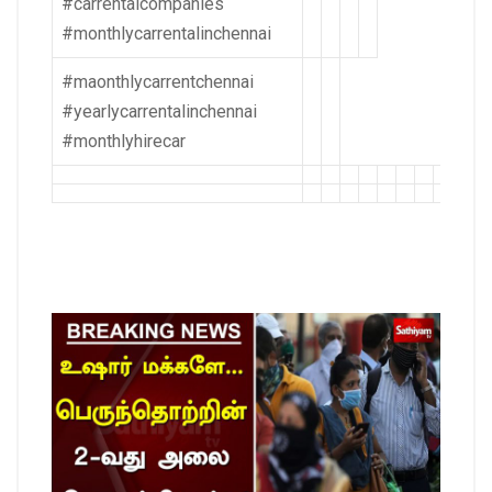
#carrentalcompanies
#monthlycarrentalinchennai
#maonthlycarrentchennai
#yearlycarrentalinchennai
#monthlyhirecar