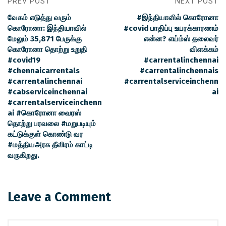
PREV POST
NEXT POST
வேகம் எடுத்து வரும்
#இந்தியாவில் கொரோனா
கொரோனா: இந்தியாவில்
#covid பாதிப்பு உயரக்காரணம்
மேலும் 35,871 பேருக்கு
என்ன? எய்ம்ஸ் தலைவர்
கொரோனா தொற்று உறுதி
விளக்கம்
#covid19
#carrentalinchennai
#chennaicarrentals
#carrentalinchennais
#carrentalinchennai
#carrentalserviceinchenn
#cabserviceinchennai
ai
#carrentalserviceinchenn
ai #கொரோனா வைரஸ்
தொற்று பரவலை #மறுபடியும்
கட்டுக்குள் கொண்டு வர
#மத்தியஅரசு தீவிரம் காட்டி
வருகிறது.
Leave a Comment