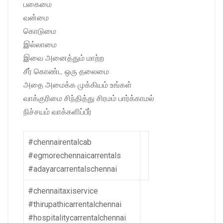
பகைமை
வன்மை
கொடுமை
இல்லாமை
இவை அனைத்தும் மாற்ற
சீர் கொண்ட ஒரு தலைமை
அதை அமைக்க முக்கியம் உங்கள்
வாக்குரிமை சிந்தித்து சிரமம் பார்க்காமல்
நிச்சயம் வாக்களிப்பீர்
#chennairentalcab
#egmorechennaicarrentals
#adayarcarrentalschennai
#chennaitaxiservice
#thirupathicarrentalchennai
#hospitalitycarrentalchennai