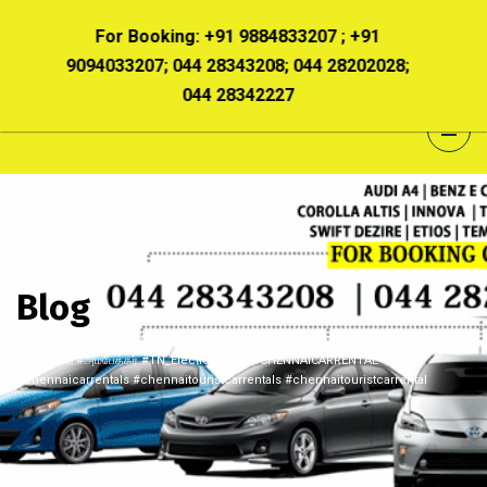
 +91
For Booking:
+91 9884833207 ; +91
For B
202028;
9094033207; 044 28343208; 044 28202028;
909403320
044 28342227
Blog
Home
2021
March
20
Blog
அதிகாரம் மிக வலிமையானது
#அண்ணல் #அம்பேத்கர் #TN_Election_2021 #CHENNAICARRENTAL
#chennaicarrentals #chennaitouristcarrentals #chennaitouristcarrental