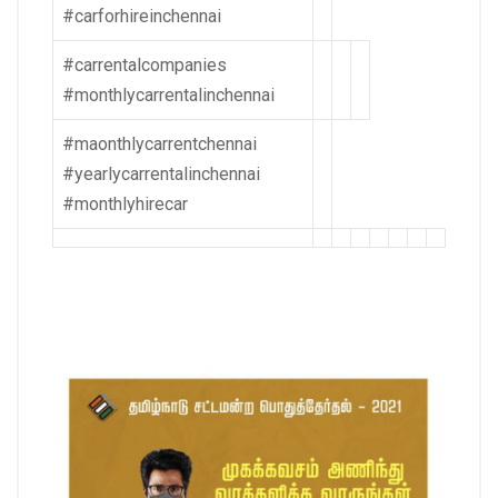
#carforhireinchennai
#carrentalcompanies
#monthlycarrentalinchennai
#maonthlycarrentchennai
#yearlycarrentalinchennai
#monthlyhirecar