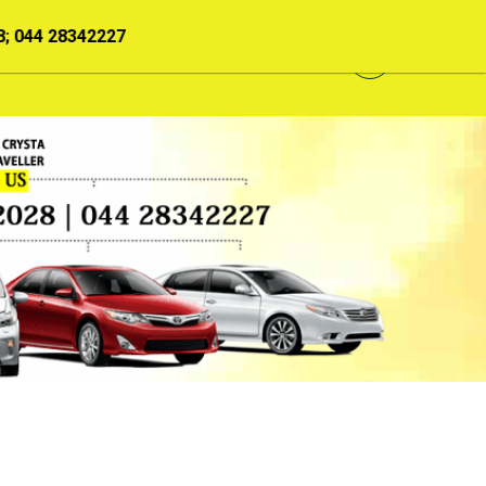
8; 044 28342227
GALLERY
NEWS
CONTACT US