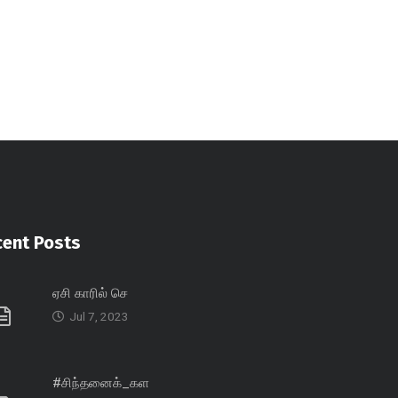
cent Posts
ஏசி காரில் செ
Jul 7, 2023
#சிந்தனைக்_கள