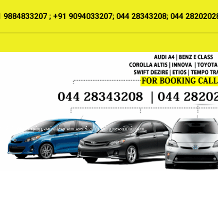
 9884833207 ; +91 9094033207; 044 28343208; 044 2820202
HOME
ABOUT US
SERVICES
OUR TARIFF
 பென்ஸ், பிஎம்டபுள்யூ கார்களை வாடகைக்கு விடும் முனைப்பில் ஓலா