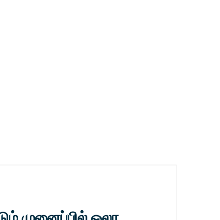
டும் முனைப்பில் ஓலா