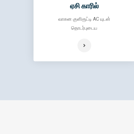
ஏசி காரில்
வாகன குளிரூட்டி AC யுடன்
தொடர்புடைய