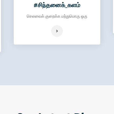
#சிந்தனைக்_களம்
செலவைக் குறைக்க மற்றுமொரு ஒரு