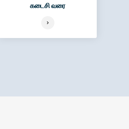
கடைசி வரை