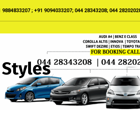
9884833207 ; +91 9094033207; 044 28343208; 044 28202028;
HOME
ABOUT US
SERVICES
OUR TARIFF
 Styles