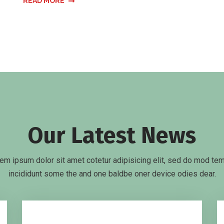
READ MORE
Our Latest News
em ipsum dolor sit amet cotetur adipisicing elit, sed do mod te
incididunt some the and one baldbe oner device odies dear.