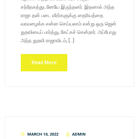
சந்தேகத்துடனேயே இருந்தனர். இதனால் அந்த
ராஜா தன் படை வீரர்களுக்கு தைரியத்தை
வரவழைக்க என்ன செய்யலாம் என்று ஒரு ஜென்
துறவியைப் பார்த்து, கேட்கச் சென்றார். அப்போது
அந்த துறவி ராஜாவிடம், […]
Read More
MARCH 10, 2022
ADMIN