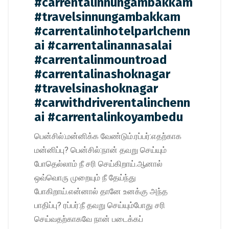
#carrentalinnungambakkam
#travelsinnungambakkam
#carrentalinhotelparlchenn
ai #carrentalinannasalai
#carrentalinmountroad
#carrentalinashoknagar
#travelsinashoknagar
#carwithdriverentalinchenn
ai #carrentalinkoyambedu
பென்சில்:மன்னிக்க வேண்டும்.ரப்பர்:எதற்காக
மன்னிப்பு? பென்சில்:நான் தவறு செய்யும்
போதெல்லாம் நீ சரி செய்கிறாய்.ஆனால்
ஒவ்வொரு முறையும் நீ தேய்ந்து
போகிறாய்.என்னால் தானே உனக்கு அந்த
பாதிப்பு? ரப்பர்:நீ தவறு செய்யும்போது சரி
செய்வதற்காகவே நான் படைக்கப்