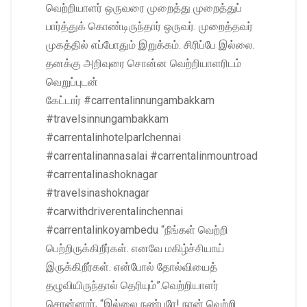
வெற்றியாளர் ஒருவரை முறைத்து முறைத்துப்
பார்த்துக் கொண்டிருந்தார் ஒருவர். முறைத்தவர்
முகத்தில் எப்போதும் இறுக்கம். சிரிப்பே இல்லை.
தனக்கு அறிவுரை சொன்ன வெற்றியாளரிடம்
வெறுப்புடன்
கேட்டார் #carrentalinnungambakkam
#travelsinnungambakkam
#carrentalinhotelparlchennai
#carrentalinannasalai #carrentalinmountroad
#carrentalinashoknagar
#travelsinashoknagar
#carwithdriverentalinchennai
#carrentalinkoyambedu “நீங்கள் வெற்றி
பெற்றிருக்கிறீர்கள். எனவே மகிழ்ச்சியாய்
இருக்கிறீர்கள். என்போல் தோல்வியைத்
தழுவியிருந்தால் தெரியும்”.வெற்றியாளர்
சொன்னார், “இல்லை நண்பரே! நான் வெற்றி