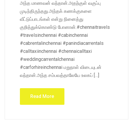
அந்த மாணவன் வந்தான்.அதற்குள் வகுப்பு
முடிந்திருந்தது.அந்தக் கணக்குகளை
வீட்டுப்பாடங்கள் என்று நினைத்து
குறித்துக்கொண்டு போனான்.#chennaitravels
#travelsinchennai #cabinchennai
#cabrentalinchennai #panindiacarrentals
#calltaxiinchennai #chennaicalltaxi
#weddingcarrentalchennai
#carforhireinchennai மறுநாள் விடையுடன்
வந்தான்.அந்த சம்பவத்தாலேயே உலகப் […]
Read More