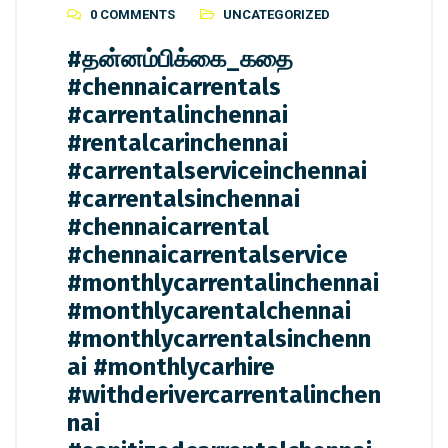
0 COMMENTS
UNCATEGORIZED
#தன்னம்பிக்கை_கதை
#chennaicarrentals
#carrentalinchennai
#rentalcarinchennai
#carrentalserviceinchennai
#carrentalsinchennai
#chennaicarrental
#chennaicarrentalservice
#monthlycarrentalinchennai
#monthlycarentalchennai
#monthlycarrentalsinchenn
ai #monthlycarhire
#withderivercarrentalinchen
nai