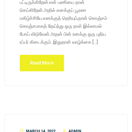
பட்டிருக்கிறேன்.என் பணியை நான்
செய்கிறேன்.அதில் எனக்குப் பூரண
மகிழ்ச்சியே.எனக்குத் தெரியும்,நான் கொஞ்சம்
கொஞ்சமாகத் தேய்ந்து ஒரு நாள் இல்லாமல்
போய் விடுவேன்.அதன் பின் உனக்கு ஒரு புதிய
ரப்பர் கிடைக்கும். இதுதான் வாழ்க்கை […]
Read More
MARCH 14, 2022
ADMIN