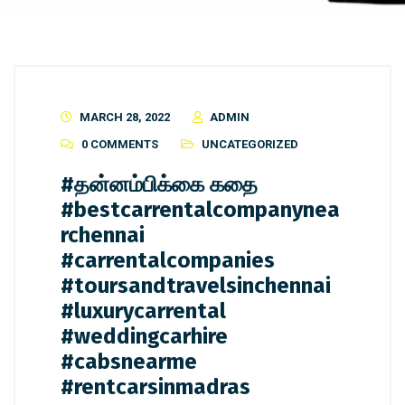
MARCH 28, 2022
ADMIN
0 COMMENTS
UNCATEGORIZED
#தன்னம்பிக்கை கதை
#bestcarrentalcompanynea
rchennai
#carrentalcompanies
#toursandtravelsinchennai
#luxurycarrental
#weddingcarhire
#cabsnearme
#rentcarsinmadras