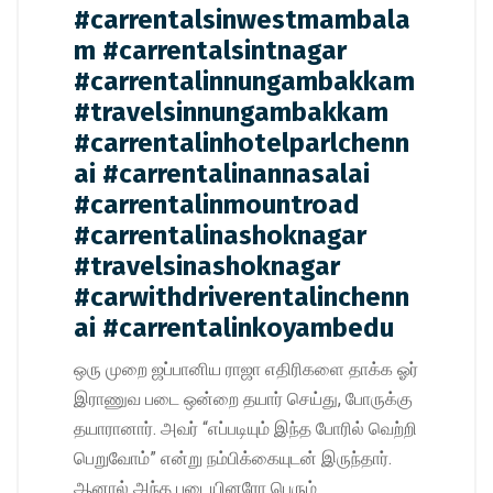
#carrentalsinwestmambala
m #carrentalsintnagar
#carrentalinnungambakkam
#travelsinnungambakkam
#carrentalinhotelparlchenn
ai #carrentalinannasalai
#carrentalinmountroad
#carrentalinashoknagar
#travelsinashoknagar
#carwithdriverentalinchenn
ai #carrentalinkoyambedu
ஒரு முறை ஜப்பானிய ராஜா எதிரிகளை தாக்க ஓர்
இராணுவ படை ஒன்றை தயார் செய்து, போருக்கு
தயாரானார். அவர் “எப்படியும் இந்த போரில் வெற்றி
பெறுவோம்” என்று நம்பிக்கையுடன் இருந்தார்.
ஆனால் அந்த படையினரோ பெரும்