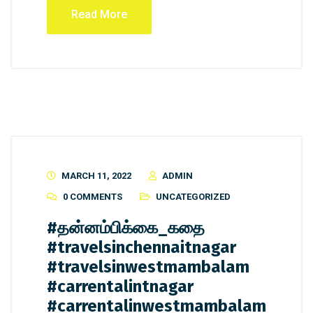
Read More
MARCH 11, 2022
ADMIN
0 COMMENTS
UNCATEGORIZED
#தன்னம்பிக்கை_கதை
#travelsinchennaitnagar
#travelsinwestmambalam
#carrentalintnagar
#carrentalinwestmambalam