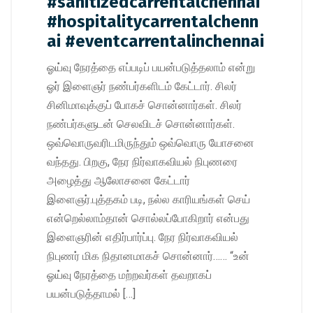
#sanitizedcarrentalchennai
#hospitalitycarrentalchenn
ai #eventcarrentalinchennai
ஓய்வு நேரத்தை எப்படிப் பயன்படுத்தலாம் என்று
ஓர் இளைஞர் நண்பர்களிடம் கேட்டார். சிலர்
சினிமாவுக்குப் போகச் சொன்னார்கள். சிலர்
நண்பர்களுடன் செலவிடச் சொன்னார்கள்.
ஒவ்வொருவரிடமிருந்தும் ஒவ்வொரு யோசனை
வந்தது. பிறகு, நேர நிர்வாகவியல் நிபுணரை
அழைத்து ஆலோசனை கேட்டார்
இளைஞர்.புத்தகம் படி, நல்ல காரியங்கள் செய்
என்றெல்லாம்தான் சொல்லப்போகிறார் என்பது
இளைஞரின் எதிர்பார்ப்பு. நேர நிர்வாகவியல்
நிபுணர் மிக நிதானமாகச் சொன்னார்…… “உன்
ஓய்வு நேரத்தை மற்றவர்கள் தவறாகப்
பயன்படுத்தாமல் […]