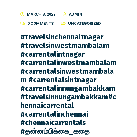
MARCH 8, 2022
ADMIN
0 COMMENTS
UNCATEGORIZED
#travelsinchennaitnagar
#travelsinwestmambalam
#carrentalintnagar
#carrentalinwestmambalam
#carrentalsinwestmambala
m #carrentalsintnagar
#carrentalinnungambakkam
#travelsinnungambakkam#c
hennaicarrental
#carrentalinchennai
#chennaicarrentals
#தன்னம்பிக்கை_கதை