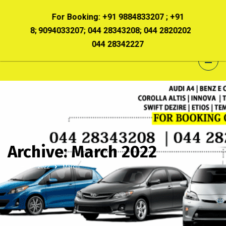
 +91
For Booking:
+91 9884833207 ; +91
For B
8202028;
9094033207; 044 28343208; 044 28202028;
90940332
044 28342227
Archive: March 2022
Home
2022
March