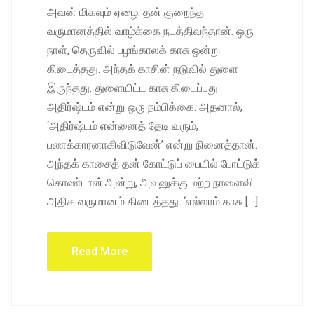
அவன் மிகவும் ஏழை. தன் குறைந்த
வருமானத்தில் வாழ்க்கை நடத்திவந்தான். ஒரு
நாள், தெருவில் பழங்காலக் காசு ஒன்று
கிடைத்தது. அந்தக் காசின் நடுவில் துளை
இருந்தது. துளையிட்ட காசு கிடைப்பது
அதிர்ஷ்டம் என்று ஒரு நம்பிக்கை. அதனால்,
‘அதிர்ஷ்டம் என்னைத் தேடி வரும்,
பணக்காரனாகிவிடுவேன்’ என்று நினைத்தான்.
அந்தக் காசைத் தன் கோட்டுப் பையில் போட்டுக்
கொண்டான்.அன்று, அவனுக்கு மற்ற நாளைவிட
அதிக வருமானம் கிடைத்தது. ‘எல்லாம் காசு […]
Read More