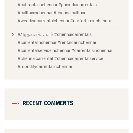
#cabrentalinchennai #panindiacarrentals
#calltaxiinchennai #chennaicalltaxi
#weddingcarrentalchennai #carforhireinchennai
#சிந்தனைக்_களம் #chennaicarrentals
#carrentalinchennai #rentalcarinchennai
#carrentalserviceinchennai #carrentalsinchennai
#chennaicarrental #chennaicarrentalservice
#monthlycarrentalinchennai
RECENT COMMENTS