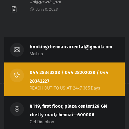
#சிந்தனைக்_கள
Jun 30, 2023
bookingchennaicarrental@gmail.com
Mail us
044 28343208 / 044 28202028 / 044
28342227
REACH OUT TO US AT 24x7 365 Days
#119, first floor, plaza center,129 GN
chetty road,chennai--600006
Get Direction