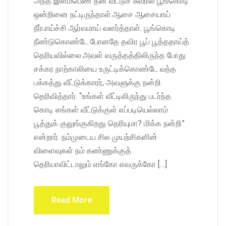
அந்த இளம்பெண் தன் வீட்டுச் சுவரில் பூங்கொடி
ஒன்றினை நட்டிருந்தாள்.ஆசை ஆசையாய்
நீர்பாய்ச்சி ஆர்வமாய் வளர்த்தாள். பூங்கொடி
நீண்டுகொண்டே போனதே தவிர பூப் பூத்ததாய்த்
தெரியவில்லை.அவள் வருத்தத்திலிருந்த போது
சக்கர நாற்காலியை உருட்டிக்கொண்டே வந்த
பக்கத்து வீட்டுக்காரர், அவளுக்கு நன்றி
தெரிவித்தார். “உங்கள் வீட்டிலிருந்து படர்ந்த
கொடி எங்கள் வீட்டுக்குள் எப்படியெல்லாம்
பூத்துக் குலுங்குகிறது தெரியுமா? மிக்க நன்றி”
என்றார். நம்முடைய சில முயற்சிகளின்
விளைவுகள் நம் கண்ணுக்குத்
தெரியாவிட்டாலும் எங்கோ எவருக்கோ […]
Read More