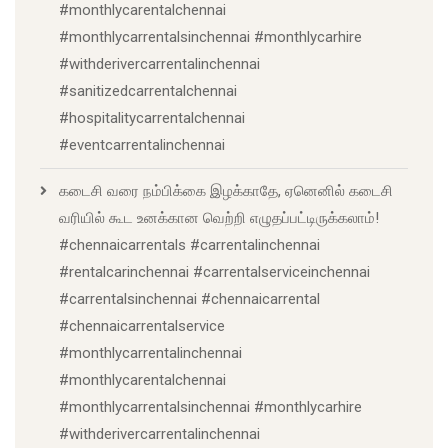
#monthlycarentalchennai
#monthlycarrentalsinchennai #monthlycarhire
#withderivercarrentalinchennai
#sanitizedcarrentalchennai
#hospitalitycarrentalchennai
#eventcarrentalinchennai
கடைசி வரை நம்பிக்கை இழக்காதே, ஏனெனில் கடைசி
வரியில் கூட உனக்கான வெற்றி எழுதப்பட்டிருக்கலாம்!
#chennaicarrentals #carrentalinchennai
#rentalcarinchennai #carrentalserviceinchennai
#carrentalsinchennai #chennaicarrental
#chennaicarrentalservice
#monthlycarrentalinchennai
#monthlycarentalchennai
#monthlycarrentalsinchennai #monthlycarhire
#withderivercarrentalinchennai